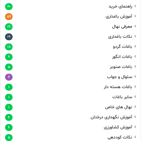
راهنمای خرید
۲۰
آموزش باغداری
۵۹
معرفی نهال
۱۹
نکات باغداری
۱۹
باغات گردو
۱۸
باغات انگور
۹
باغات صنوبر
۵
سئوال و جواب
۲
باغات هسته دار
۱
سایر باغات
۱
نهال های خاص
۱
آموزش نگهداری درختان
۶
آموزش کشاورزی
۶
نکات کوددهی
۵