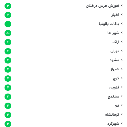
آموزش هرس درختان
۳
اخبار
۲
باغات پالونیا
۱
شهر ها
۸۰
اراک
۴
تهران
۴
مشهد
۴
شیراز
۴
کرج
۴
قزوین
۴
سنندج
۳
قم
۳
کرمانشاه
۳
شهرکرد
۳