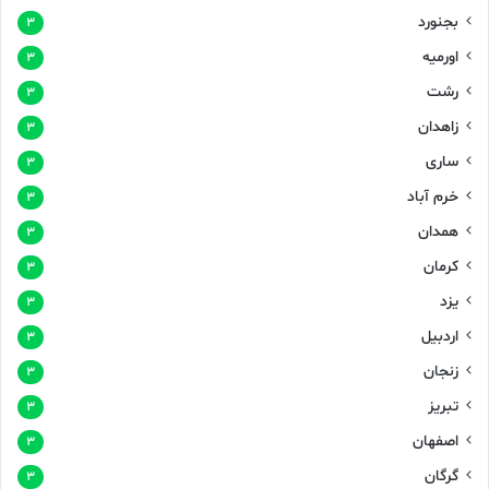
بجنورد
۳
اورمیه
۳
رشت
۳
زاهدان
۳
ساری
۳
خرم آباد
۳
همدان
۳
کرمان
۳
یزد
۳
اردبیل
۳
زنجان
۳
تبریز
۳
اصفهان
۳
گرگان
۳