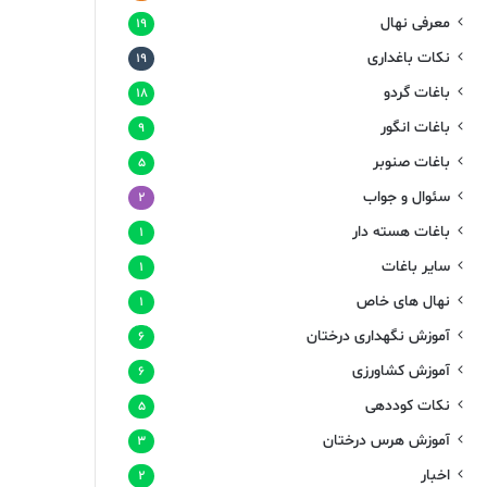
معرفی نهال
۱۹
نکات باغداری
۱۹
باغات گردو
۱۸
باغات انگور
۹
باغات صنوبر
۵
سئوال و جواب
۲
باغات هسته دار
۱
سایر باغات
۱
نهال های خاص
۱
آموزش نگهداری درختان
۶
آموزش کشاورزی
۶
نکات کوددهی
۵
آموزش هرس درختان
۳
اخبار
۲