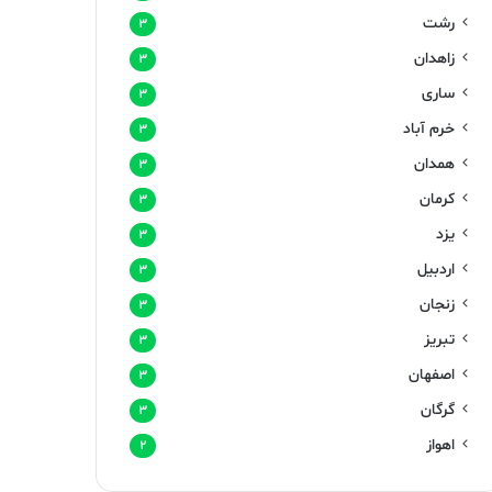
رشت
۳
زاهدان
۳
ساری
۳
خرم آباد
۳
همدان
۳
کرمان
۳
یزد
۳
اردبیل
۳
زنجان
۳
تبریز
۳
اصفهان
۳
گرگان
۳
اهواز
۲