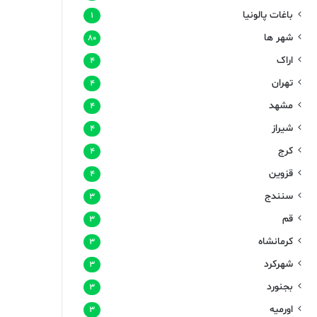
باغات پالونیا
۱
شهر ها
۸۰
اراک
۴
تهران
۴
مشهد
۴
شیراز
۴
کرج
۴
قزوین
۴
سنندج
۳
قم
۳
کرمانشاه
۳
شهرکرد
۳
بجنورد
۳
اورمیه
۳