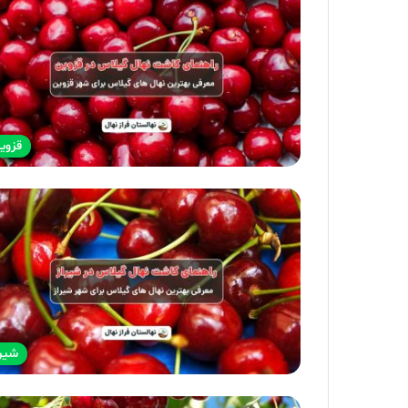
قزوی
شیرا