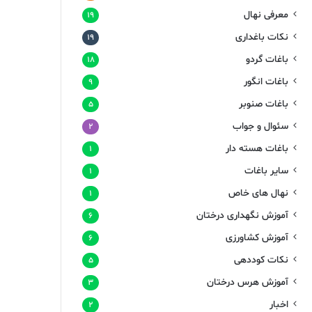
معرفی نهال
۱۹
نکات باغداری
۱۹
باغات گردو
۱۸
باغات انگور
۹
باغات صنوبر
۵
سئوال و جواب
۲
باغات هسته دار
۱
سایر باغات
۱
نهال های خاص
۱
آموزش نگهداری درختان
۶
آموزش کشاورزی
۶
نکات کوددهی
۵
آموزش هرس درختان
۳
اخبار
۲