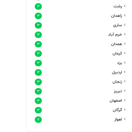
رشت
۳
زاهدان
۳
ساری
۳
خرم آباد
۳
همدان
۳
کرمان
۳
یزد
۳
اردبیل
۳
زنجان
۳
تبریز
۳
اصفهان
۳
گرگان
۳
اهواز
۲