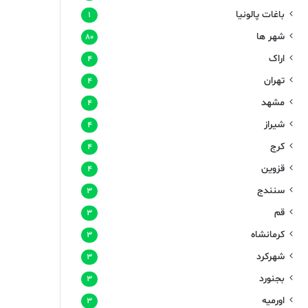
باغات پالونیا
۱
شهر ها
۸۰
اراک
۴
تهران
۴
مشهد
۴
شیراز
۴
کرج
۴
قزوین
۴
سنندج
۳
قم
۳
کرمانشاه
۳
شهرکرد
۳
بجنورد
۳
اورمیه
۳