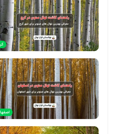
کر
اصفها