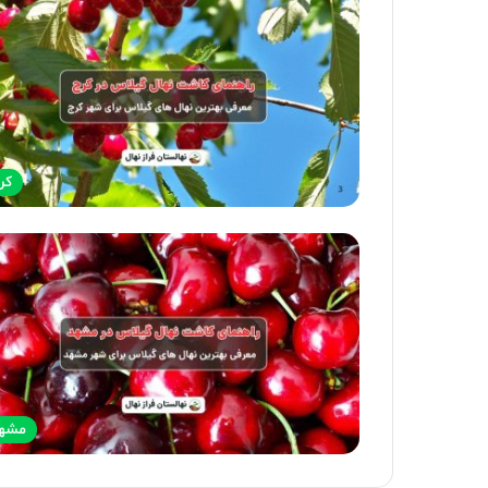
کر
مشه