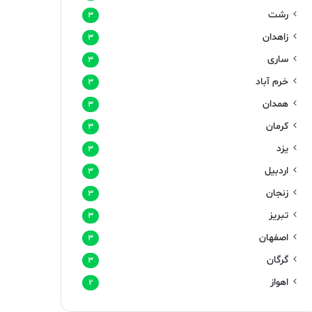
رشت
۳
زاهدان
۳
ساری
۳
خرم آباد
۳
همدان
۳
کرمان
۳
یزد
۳
اردبیل
۳
زنجان
۳
تبریز
۳
اصفهان
۳
گرگان
۳
اهواز
۲