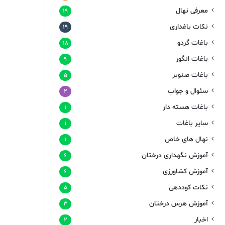
معرفی نهال
۱۹
نکات باغداری
۱۹
باغات گردو
۱۸
باغات انگور
۹
باغات صنوبر
۵
سئوال و جواب
۲
باغات هسته دار
۱
سایر باغات
۱
نهال های خاص
۱
آموزش نگهداری درختان
۶
آموزش کشاورزی
۶
نکات کوددهی
۵
آموزش هرس درختان
۳
اخبار
۲