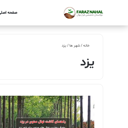
صفحه اصلی
خانه
/
شهر ها
/
یزد
یزد