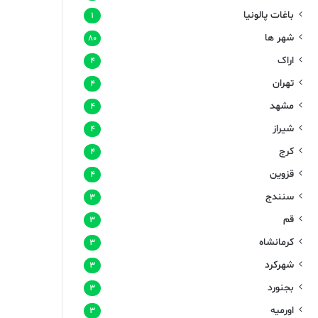
باغات پالونیا
۱
شهر ها
۸۰
اراک
۴
تهران
۴
مشهد
۴
شیراز
۴
کرج
۴
قزوین
۴
سنندج
۳
قم
۳
کرمانشاه
۳
شهرکرد
۳
بجنورد
۳
اورمیه
۳