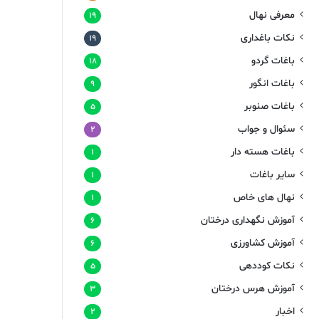
معرفی نهال
۱۹
نکات باغداری
۱۹
باغات گردو
۱۸
باغات انگور
۹
باغات صنوبر
۵
سئوال و جواب
۲
باغات هسته دار
۱
سایر باغات
۱
نهال های خاص
۱
آموزش نگهداری درختان
۶
آموزش کشاورزی
۶
نکات کوددهی
۵
آموزش هرس درختان
۳
اخبار
۲