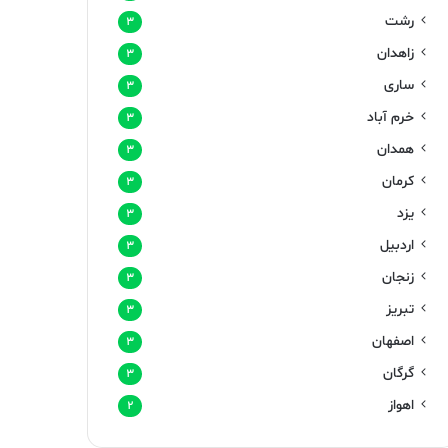
رشت
۳
زاهدان
۳
ساری
۳
خرم آباد
۳
همدان
۳
کرمان
۳
یزد
۳
اردبیل
۳
زنجان
۳
تبریز
۳
اصفهان
۳
گرگان
۳
اهواز
۲