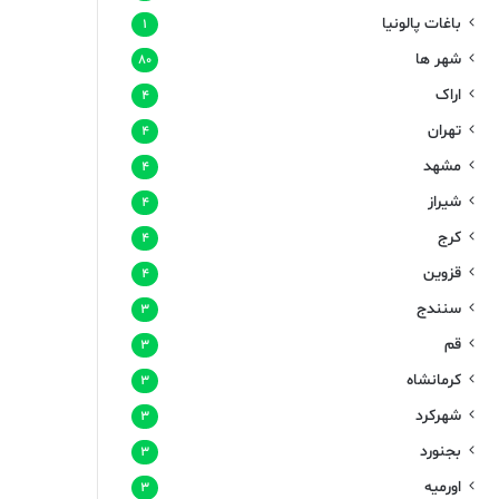
باغات پالونیا
۱
شهر ها
۸۰
اراک
۴
تهران
۴
مشهد
۴
شیراز
۴
کرج
۴
قزوین
۴
سنندج
۳
قم
۳
کرمانشاه
۳
شهرکرد
۳
بجنورد
۳
اورمیه
۳