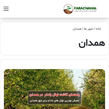
خانه
/
شهر ها
/
همدان
همدان