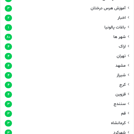
آموزش هرس درختان
۳
اخبار
۲
باغات پالونیا
۱
شهر ها
۸۰
اراک
۴
تهران
۴
مشهد
۴
شیراز
۴
کرج
۴
قزوین
۴
سنندج
۳
قم
۳
کرمانشاه
۳
شهرکرد
۳