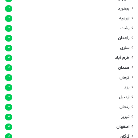
بجنورد
۳
اورمیه
۳
رشت
۳
زاهدان
۳
ساری
۳
خرم آباد
۳
همدان
۳
کرمان
۳
یزد
۳
اردبیل
۳
زنجان
۳
تبریز
۳
اصفهان
۳
گرگان
۳