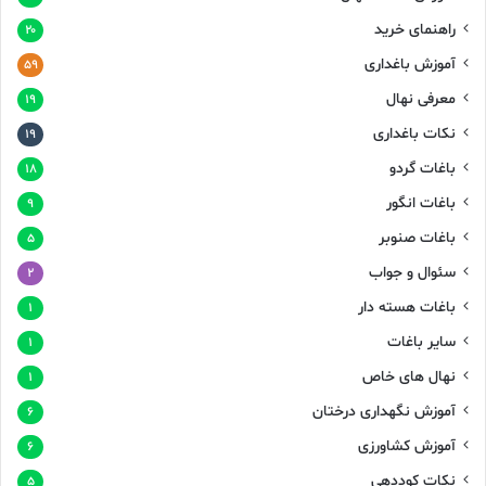
راهنمای خرید
۲۰
آموزش باغداری
۵۹
معرفی نهال
۱۹
نکات باغداری
۱۹
باغات گردو
۱۸
باغات انگور
۹
باغات صنوبر
۵
سئوال و جواب
۲
باغات هسته دار
۱
سایر باغات
۱
نهال های خاص
۱
آموزش نگهداری درختان
۶
آموزش کشاورزی
۶
نکات کوددهی
۵