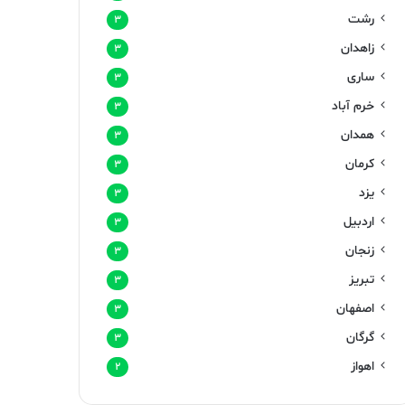
رشت
۳
زاهدان
۳
ساری
۳
خرم آباد
۳
همدان
۳
کرمان
۳
یزد
۳
اردبیل
۳
زنجان
۳
تبریز
۳
اصفهان
۳
گرگان
۳
اهواز
۲