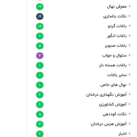
معرفی نهال
۱۹
نکات باغداری
۱۹
باغات گردو
۱۸
باغات انگور
۹
باغات صنوبر
۵
سئوال و جواب
۲
باغات هسته دار
۱
سایر باغات
۱
نهال های خاص
۱
آموزش نگهداری درختان
۶
آموزش کشاورزی
۶
نکات کوددهی
۵
آموزش هرس درختان
۳
اخبار
۲