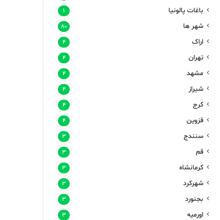
باغات پالونیا
۱
شهر ها
۸۰
اراک
۴
تهران
۴
مشهد
۴
شیراز
۴
کرج
۴
قزوین
۴
سنندج
۳
قم
۳
کرمانشاه
۳
شهرکرد
۳
بجنورد
۳
اورمیه
۳