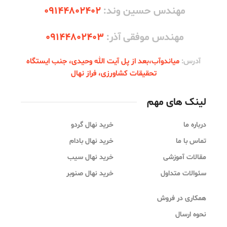
مهندس حسین وند:
09144802402
مهندس موفقی آذر:
09144802403
آدرس:
میاندوآب،‌بعد از پل آیت الله وحیدی، جنب ایستگاه
تحقیقات کشاورزی، فراز نهال
لینک های مهم
درباره ما
خرید نهال گردو
تماس با ما
خرید نهال بادام
مقالات آموزشی
خرید نهال سیب
سئوالات متداول
خرید نهال صنوبر
همکاری در فروش
نحوه ارسال