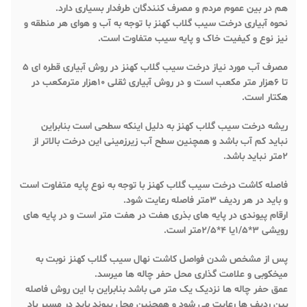
هم در بین عموم مردم و مصرف کنندگان طرفدار بسیاری دارد.
نحوه آبیاری درخت سیب گلاب کهنز با توجه به آب و هوای هر منطقه و
نیز نوع و کیفیت خاک و پایه سیب متفاوت است.
مصرف آب مورد نیاز درخت سیب گلاب کهنز در روش آبیاری قطره ای ۵
تا ۶هزار متر مکعب است و در روش آبیاری ثقلی ۱۰هزار مترمکعب در
هکتار است.
ریشه درخت سیب گلاب کهنز به دلیل اینکه سطحی است بنابراین
نباید کم آب باشد و همچنین سطح آب زیرزمینی این درخت بالاتر از
۲متر نباید باشد.
فاصله کاشت درخت سیب گلاب کهنز با توجه به نوع پایه متفاوت است
و باید در هر ردیف ۳متر فاصله رعایت شود.
ارقام پیوندی در پایه های بذری هفت در هفت متر است و در پایه های
رویشی ۳*۱/۵یا ۴*۲/۵متر است.
پس از مشخص شدن فواصل کاشت نهال سیب گلاب کهنز نوبت به
میخکوبی و علامت گذاری محل حفر چاله ها میرسد.
عمق حفر چاله ها نزدیک یک متر می باشد بنابراین با این روش فاصله
بین ردیف ها رعایت می شود و همچنین محل پیوند باید در مسیر باد