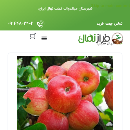
Skip to main content
شهرستان میاندوآب قطب نهال ایران:
09144802402
تماس جهت خرید
خانه
نهال سیب