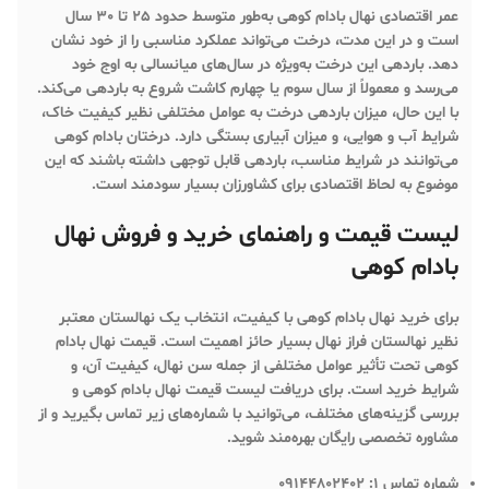
عمر اقتصادی نهال بادام کوهی به‌طور متوسط حدود 25 تا 30 سال
است و در این مدت، درخت می‌تواند عملکرد مناسبی را از خود نشان
دهد. باردهی این درخت به‌ویژه در سال‌های میانسالی به اوج خود
می‌رسد و معمولاً از سال سوم یا چهارم کاشت شروع به باردهی می‌کند.
با این حال، میزان باردهی درخت به عوامل مختلفی نظیر کیفیت خاک،
شرایط آب و هوایی، و میزان آبیاری بستگی دارد. درختان بادام کوهی
می‌توانند در شرایط مناسب، باردهی قابل توجهی داشته باشند که این
موضوع به لحاظ اقتصادی برای کشاورزان بسیار سودمند است.
لیست قیمت و راهنمای خرید و فروش نهال
بادام کوهی
برای خرید نهال بادام کوهی با کیفیت، انتخاب یک نهالستان معتبر
نظیر
نهالستان فراز نهال
بسیار حائز اهمیت است. قیمت نهال بادام
کوهی تحت تأثیر عوامل مختلفی از جمله سن نهال، کیفیت آن، و
شرایط خرید است. برای دریافت
لیست قیمت نهال بادام کوهی
و
بررسی گزینه‌های مختلف، می‌توانید با شماره‌های زیر تماس بگیرید و از
مشاوره تخصصی رایگان بهره‌مند شوید.
شماره تماس 1:
09144802402