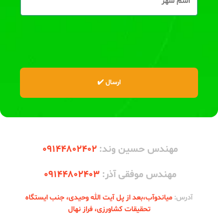
مهندس حسین وند:
09144802402
مهندس موفقی آذر:
09144802403
آدرس:
میاندوآب،‌بعد از پل آیت الله وحیدی، جنب ایستگاه
تحقیقات کشاورزی، فراز نهال