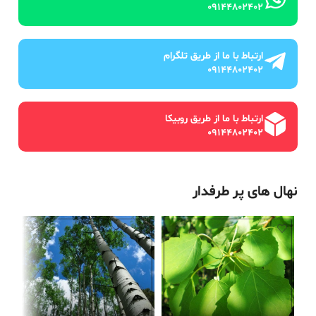
09144802402
ارتباط با ما از طریق تلگرام
09144802402
ارتباط با ما از طریق روبیکا
09144802402
نهال های پر طرفدار