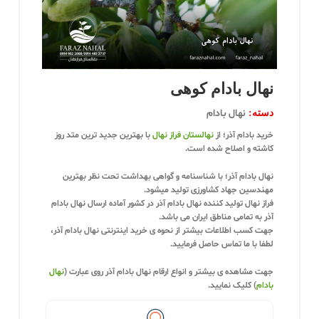
نهال بادام کوهی
نهال بادام
دسته:
خرید بادام آذر؛
از
نهالستان فراز نهال
با بهترین جدید ترین متد روز
کاشته و اصلاح شده است.
نهال بادام آذر؛
با شناسنامه و
گواهی بهداشت
تحت نظر بهترین
مهندسین جهاد کشاورزی تولید میشود.
فراز نهال
تولید کننده
نهال بادام آذر
در کشور آماده ارسال
نهال بادام
آذر
به تمامی مناطق ایران می باشد.
جهت کسب اطلاعات بیشتر از نحوه ی
خرید اینترنتی نهال بادام آذر،
لطفا با ما تماس حاصل فرمایید.
جهت مشاهده ی بیشتر و
انواع ارقام نهال بادام آذر
روی عبارت
(
نهال
بادام
) کلیک نمایید.