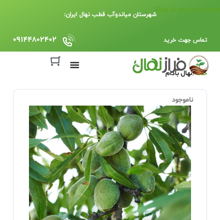
Skip to main content
شهرستان میاندوآب قطب نهال ایران:
09144802402
تماس جهت خرید
خانه
نهال بادام
ناموجود