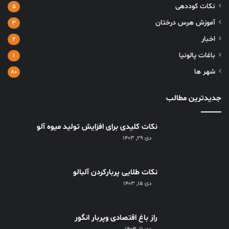
نکات کوددهی
۵
آموزش هرس درختان
۳
اخبار
۲
باغات پالونیا
۱
شهر ها
۸۰
جدیدترین مطالب
نکات کلیدی برای افزایش تولید میوه آلو
دی ۲۹, ۱۴۰۳
نکات طلایی پربارکردن آلبالو
دی ۱۵, ۱۴۰۳
راز باغ اقتصادی وپربار انگور