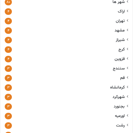
شهر ها
۸۰
اراک
۴
تهران
۴
مشهد
۴
شیراز
۴
کرج
۴
قزوین
۴
سنندج
۳
قم
۳
کرمانشاه
۳
شهرکرد
۳
بجنورد
۳
اورمیه
۳
رشت
۳