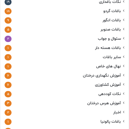
نکات باغداری
۱۹
باغات گردو
۱۸
باغات انگور
۹
باغات صنوبر
۵
سئوال و جواب
۲
باغات هسته دار
۱
سایر باغات
۱
نهال های خاص
۱
آموزش نگهداری درختان
۶
آموزش کشاورزی
۶
نکات کوددهی
۵
آموزش هرس درختان
۳
اخبار
۲
باغات پالونیا
۱