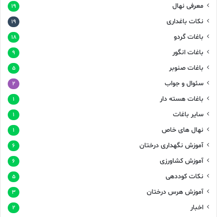
معرفی نهال
۱۹
نکات باغداری
۱۹
باغات گردو
۱۸
باغات انگور
۹
باغات صنوبر
۵
سئوال و جواب
۲
باغات هسته دار
۱
سایر باغات
۱
نهال های خاص
۱
آموزش نگهداری درختان
۶
آموزش کشاورزی
۶
نکات کوددهی
۵
آموزش هرس درختان
۳
اخبار
۲