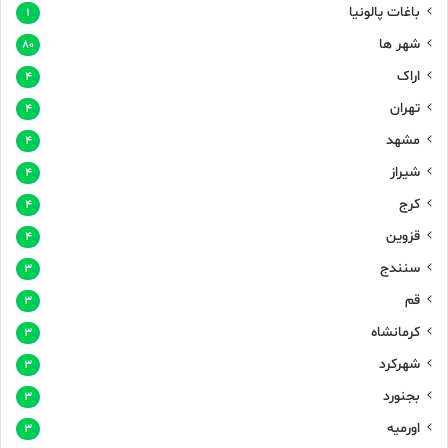
باغات پالونیا
۱
شهر ها
۸۰
اراک
۴
تهران
۴
مشهد
۴
شیراز
۴
کرج
۴
قزوین
۴
سنندج
۳
قم
۳
کرمانشاه
۳
شهرکرد
۳
بجنورد
۳
اورمیه
۳