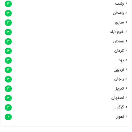
رشت
۳
زاهدان
۳
ساری
۳
خرم آباد
۳
همدان
۳
کرمان
۳
یزد
۳
اردبیل
۳
زنجان
۳
تبریز
۳
اصفهان
۳
گرگان
۳
اهواز
۲