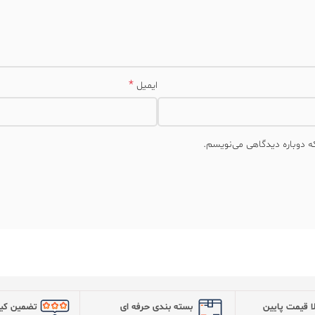
ا قیمت پایین
بسته بندی حرفه ای
تضمین کیف
ت در آرام نهال
بسته بندی چند لایه نهال
برای همه نها
برعلم و دانش روزدنیا وادغام آن با تجریه چندین ساله مهندسان خود تولید نهال
ت تا محصولی عاری از بیماری و آفات به دست کشاورزان عزیز برساند. این نها
ن مجموعه تامین می کند و همچنین ضمانت اصالت و سلامت تمامی نهال ها را به
ت به کشاورزان عزیز میباشد.