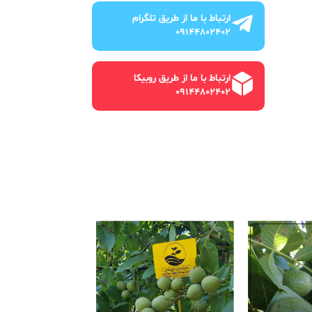
ارتباط با ما از طریق تلگرام
09144802402
ارتباط با ما از طریق روبیکا
09144802402