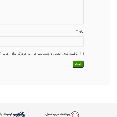
پرداخت درب منزل
کیفیت بال
به زودی راه اندازی میشود
کمترین قیم
درباره ی ما
این مجموعه بزرگترین تولید کننده نهال در ایران باتکیه 
سرزمین آذربایجان غربی شهرستان میاندواب آغاز کرده اس
تمامی نهال های خود را مستقیم از زمین های کشاورزی ای
مشتریان ارائه می دهد. هدف اصلی ما ارائه خدمات با کیفی