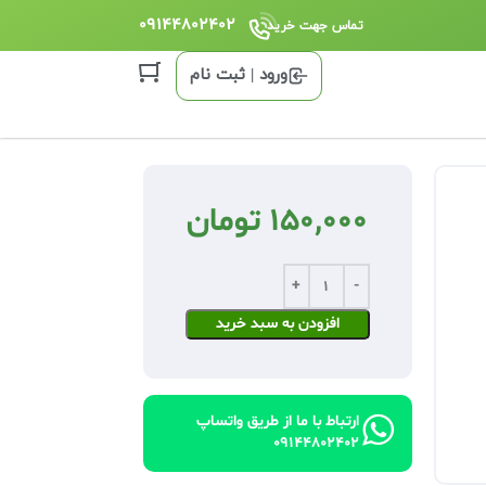
09144802402
تماس جهت خرید
ورود | ثبت نام
150,000
تومان
افزودن به سبد خرید
ارتباط با ما از طریق واتساپ
09144802402