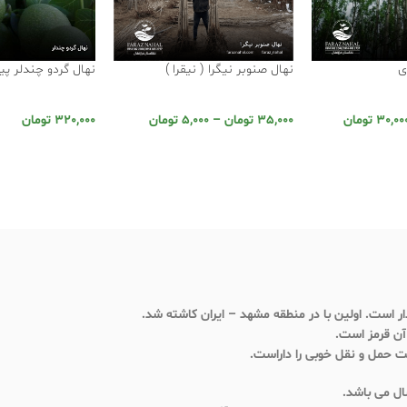
ی
نهال صنوبر نیگرا ( نیقرا )
نهال گردو چندلر پی
30,00
تومان
35,000
تومان
–
5,000
تومان
320,000
تومان
دار است. اولین با در منطقه مشهد – ایران کاشته شد.
آن قرمز است.
ت حمل و نقل خوبی را داراست.