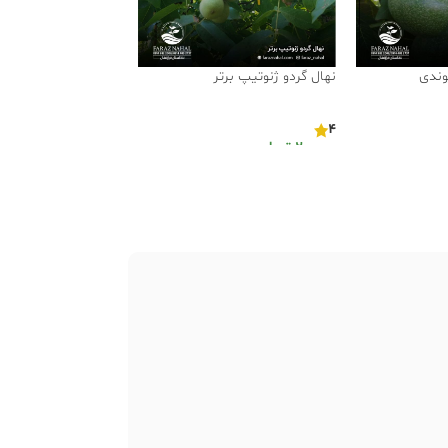
وندی
نهال گردو ژنوتیپ برتر
4
200,000
تومان