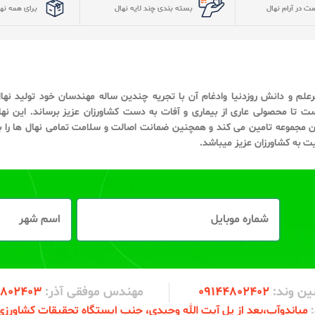
ن وند:
09144802402
مهندس موفقی آذر:
4802403
میاندوآب،‌بعد از پل آیت الله وحیدی، جنب ایستگاه تحقیقات کشاورزی، 
زمان بندی فروشگاه
شنبه تا پنج شنبه:
همکاری در فروش
ساعت 9 الی 17
نحوه ارسال
محصولات پرفروش
جمعه ها:
خرید نهال
ساعت ۱۰ الی 16
د.