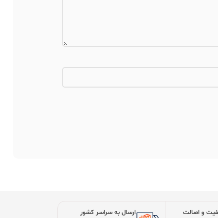
یت و اصالت
ارسال به سراسر کشور
ل ها
با تیپاکس ،اتوبوس و باربری
 را در
لستان
 تمام