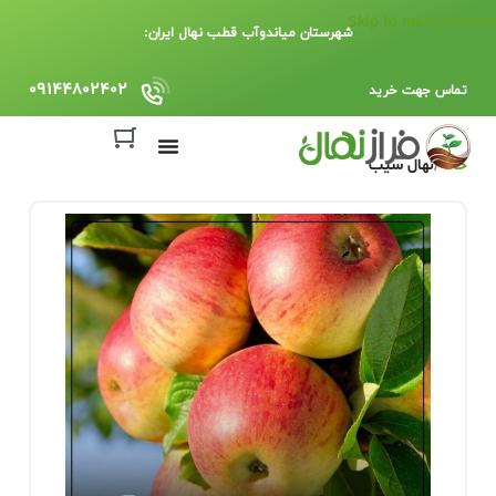
Skip to main content
شهرستان میاندوآب قطب نهال ایران:
09144802402
تماس جهت خرید
خانه
نهال سیب