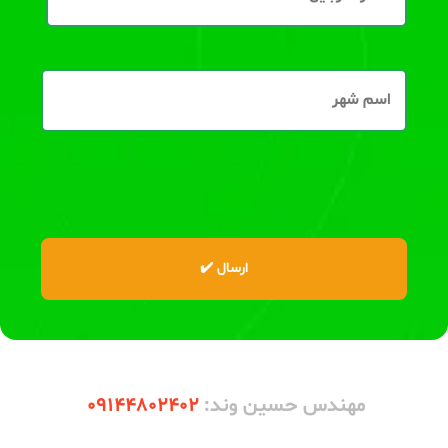
مهندس حسین وند:
09144802402