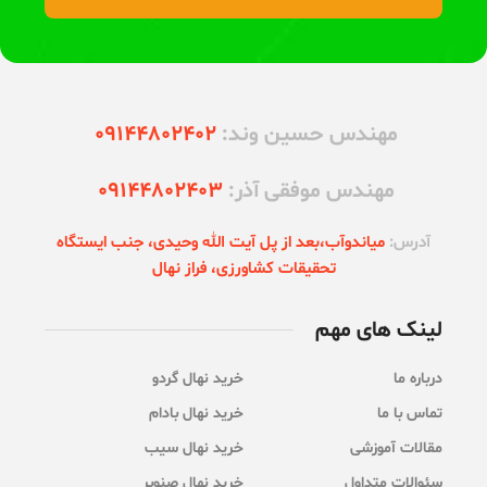
مهندس حسین وند:
09144802402
مهندس موفقی آذر:
09144802403
آدرس:
میاندوآب،‌بعد از پل آیت الله وحیدی، جنب ایستگاه
تحقیقات کشاورزی، فراز نهال
لینک های مهم
درباره ما
خرید نهال گردو
تماس با ما
خرید نهال بادام
مقالات آموزشی
خرید نهال سیب
سئوالات متداول
خرید نهال صنوبر