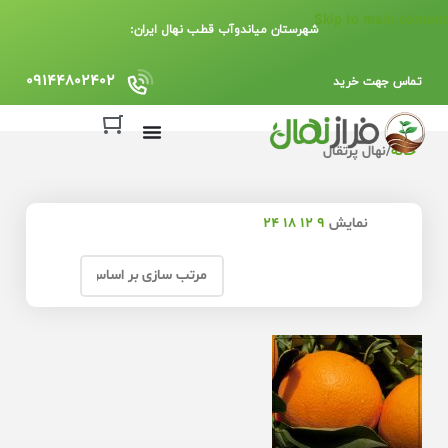
Skip to main content
شهرستان میاندوآب قطب نهال ایران:
09144802402
تماس جهت خرید
خانه
نهال پرتقال
نمایش
9
12
18
24