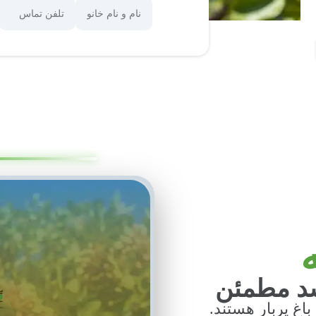
شد مطمئن
باغ پربار هستند.