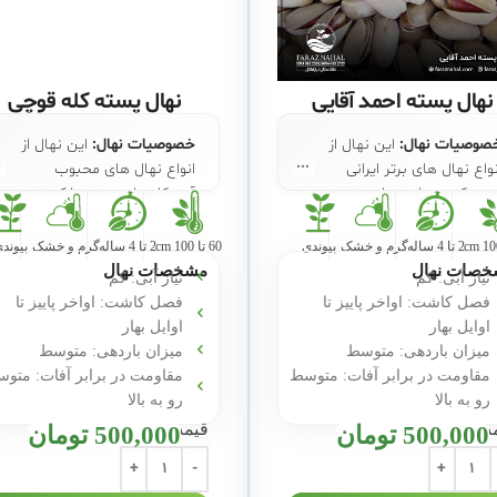
نهال پسته احمد آقایی
نهال پسته کله قوچی
صوصیات نهال:
این نهال از
خصوصیات نهال:
این نهال از
نواع نهال های برتر ایرانی
انواع نهال های محبوب
ست که بسیار پر بارده می
آمریکایی است و عملکردی
اشد. این نهال در دسته بندی
مشابه نهال گردو چندلر دارد.
هال های پایه کوتاه قرار می
2 تا 4 ساله
گرم و خشک
پیوندی
60 تا 100 cm
2 تا 4 ساله
گرم و خشک
پیوند
کاشت:
بهترین ارتفاع برای
یرد.
خصات نهال
مشخصات نهال
نیاز آبی: کم
نیاز آبی: کم
کاشت این نهال، بیش از
فصل کاشت: اواخر پاییز تا
فصل کاشت: اواخر پاییز تا
اشت:
بهترین فاصله برای
1500 الی 2300 متر است. این
اوایل بهار
اوایل بهار
کاشت این نهال، فاصله (6 در
نهال در دمای 10 تا 38 درجه
میزان باردهی: متوسط
میزان باردهی: متوسط
7 متر مربع) می باشد. این
احساس راحتی میکند و نسبت
مقاومت در برابر آفات: متوسط
مقاومت در برابر آفات: متو
هال مقاومت بالایی در برابر
به خشکی مقاومت بالایی از
رو به بالا
رو به بالا
رما دارد و آذر بهترین ماه
خود نشان می‌دهد.
مت
قیمت
500,000
تومان
500,000
تومان
رای کاشت آن باشد.
میوه:
گردوی این درخت درشت
یوه:
گردوی این درخت شکلی
و تخم مرغی است و به رنگ