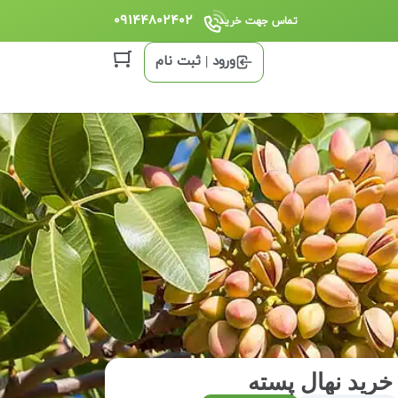
09144802402
تماس جهت خرید
ورود | ثبت نام
خرید نهال پسته